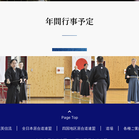
年間行事予定
Page Top
伝英信流
全日本居合道連盟
四国地区居合道連盟
道場
各種ご案