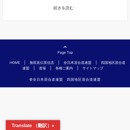
続きを読む
Page Top
HOME
無双直伝英信流
全日本居合道連盟
四国地区居合道
連盟
道場
各種ご案内
サイトマップ
©️全日本居合道連盟 四国地区居合道連盟
Translate （翻訳）»